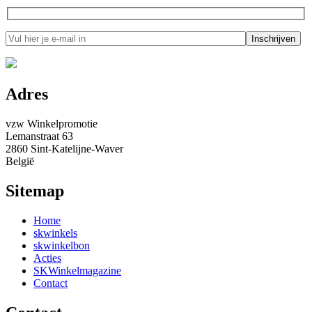
Adres
vzw Winkelpromotie
Lemanstraat 63
2860 Sint-Katelijne-Waver
België
Sitemap
Home
skwinkels
skwinkelbon
Acties
SKWinkelmagazine
Contact