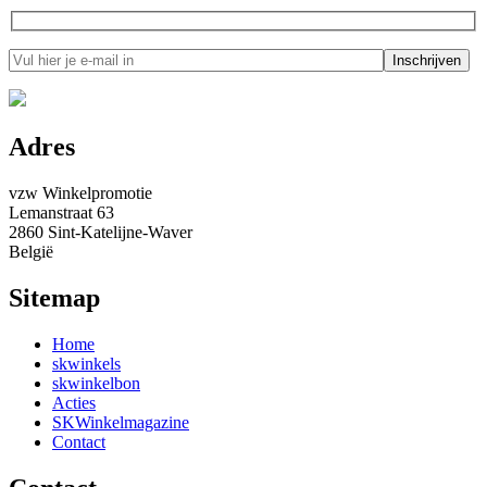
Adres
vzw Winkelpromotie
Lemanstraat 63
2860 Sint-Katelijne-Waver
België
Sitemap
Home
skwinkels
skwinkelbon
Acties
SKWinkelmagazine
Contact